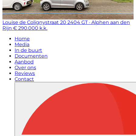
Louise de Colignystraat 20
2404 GT · Alphen aan den
Rijn
€ 290.000 k.k.
Home
Media
In de buurt
Documenten
Aanbod
Over ons
Reviews
Contact