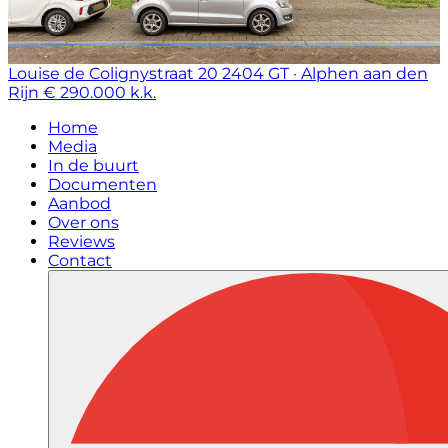
Louise de Colignystraat 20
2404 GT · Alphen aan den
Rijn
€ 290.000 k.k.
Home
Media
In de buurt
Documenten
Aanbod
Over ons
Reviews
Contact